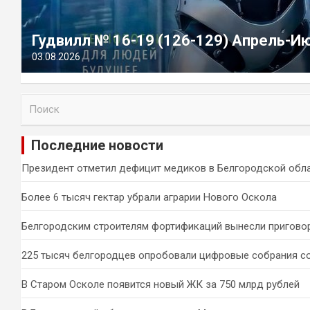
Гудвилл № 16-19 (126-129) Апрель-И
03.08.2026
П
о
и
Последние новости
с
к
Президент отметил дефицит медиков в Белгородской обл
Более 6 тысяч гектар убрали аграрии Нового Оскола
Белгородским строителям фортификаций вынесли пригово
225 тысяч белгородцев опробовали цифровые собрания с
В Старом Осколе появится новый ЖК за 750 млрд рублей