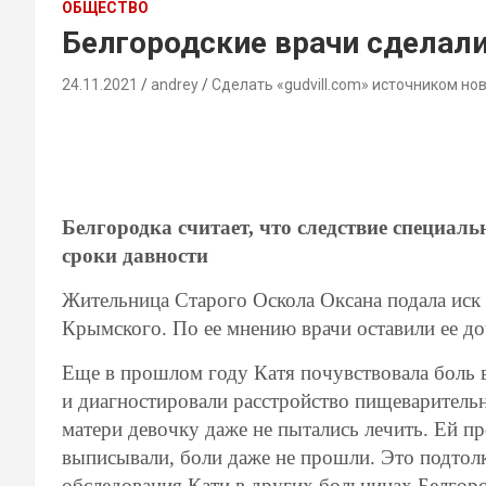
ОБЩЕСТВО
Белгородские врачи сделал
24.11.2021
andrey
Сделать «gudvill.com» источником но
Белгородка считает, что следствие специаль
сроки давности
Жительница Старого Оскола Оксана подала иск
Крымского. По ее мнению врачи оставили ее до
Еще в прошлом году Катя почувствовала боль в
и диагностировали расстройство пищеварительн
матери девочку даже не пытались лечить. Ей п
выписывали, боли даже не прошли. Это подтол
обследования Кати в других больницах Белгоро