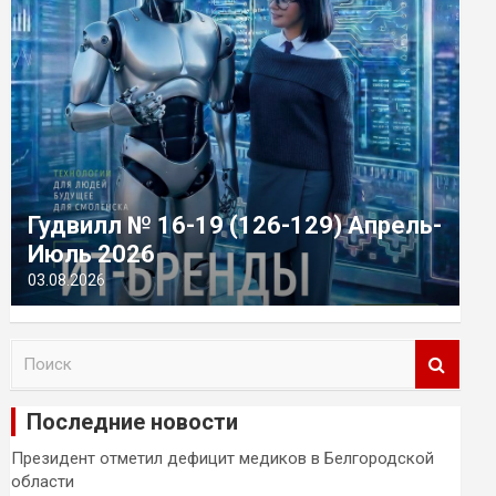
Гудвилл № 16-19 (126-129) Апрель-
Июль 2026
03.08.2026
П
о
и
Последние новости
с
к
Президент отметил дефицит медиков в Белгородской
области