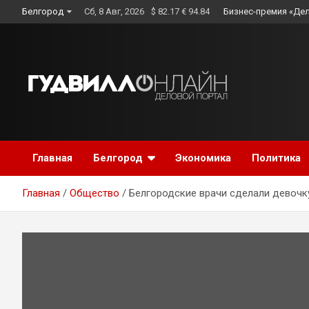
Skip
Белгород
Сб, 8 Авг, 2026
$ 82.17 € 94.84
Бизнес-премия «Де
to
content
Главная
Белгород
Экономика
Политика
Главная
Общество
Белгородские врачи сделали девочк