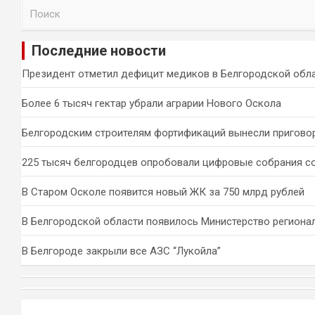
П
о
и
Последние новости
с
к
Президент отметил дефицит медиков в Белгородской обл
Более 6 тысяч гектар убрали аграрии Нового Оскола
Белгородским строителям фортификаций вынесли пригово
225 тысяч белгородцев опробовали цифровые собрания с
В Старом Осколе появится новый ЖК за 750 млрд рублей
В Белгородской области появилось Министерство региона
В Белгороде закрыли все АЗС “Лукойла”