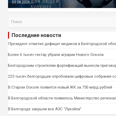
03.08.2026
П
о
и
Последние новости
с
к
Президент отметил дефицит медиков в Белгородской обл
Более 6 тысяч гектар убрали аграрии Нового Оскола
Белгородским строителям фортификаций вынесли пригово
225 тысяч белгородцев опробовали цифровые собрания с
В Старом Осколе появится новый ЖК за 750 млрд рублей
В Белгородской области появилось Министерство региона
В Белгороде закрыли все АЗС “Лукойла”