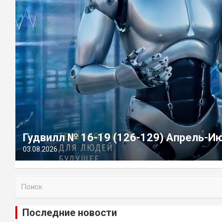
Гудвилл № 16-19 (126-129) Апрель-И
03.08.2026
П
о
и
Последние новости
с