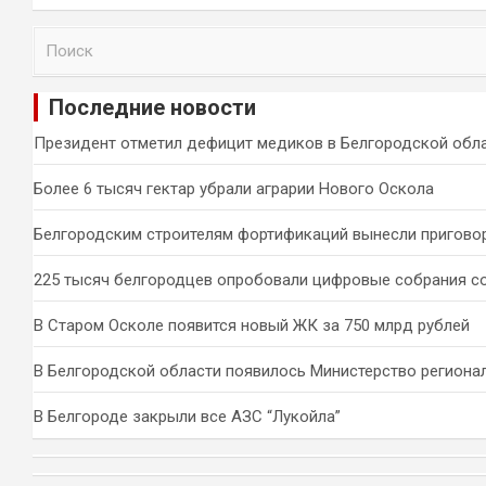
П
о
и
Последние новости
с
к
Президент отметил дефицит медиков в Белгородской обл
Более 6 тысяч гектар убрали аграрии Нового Оскола
Белгородским строителям фортификаций вынесли пригово
225 тысяч белгородцев опробовали цифровые собрания с
В Старом Осколе появится новый ЖК за 750 млрд рублей
В Белгородской области появилось Министерство региона
В Белгороде закрыли все АЗС “Лукойла”