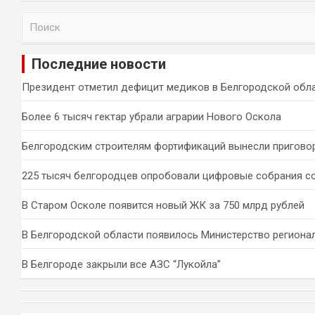
П
о
и
Последние новости
с
к
Президент отметил дефицит медиков в Белгородской обл
Более 6 тысяч гектар убрали аграрии Нового Оскола
Белгородским строителям фортификаций вынесли пригово
225 тысяч белгородцев опробовали цифровые собрания с
В Старом Осколе появится новый ЖК за 750 млрд рублей
В Белгородской области появилось Министерство региона
В Белгороде закрыли все АЗС “Лукойла”