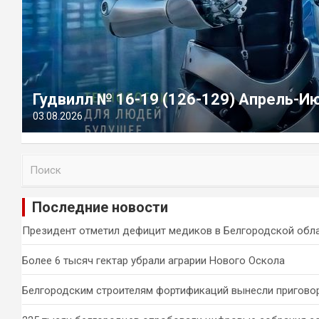
Гудвилл № 16-19 (126-129) Апрель-И
03.08.2026
П
о
и
Последние новости
с
к
Президент отметил дефицит медиков в Белгородской обл
Более 6 тысяч гектар убрали аграрии Нового Оскола
Белгородским строителям фортификаций вынесли пригово