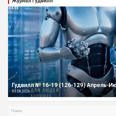
Журнал Гудвилл
Гудвилл № 16-19 (126-129) Апрель-И
03.08.2026
П
о