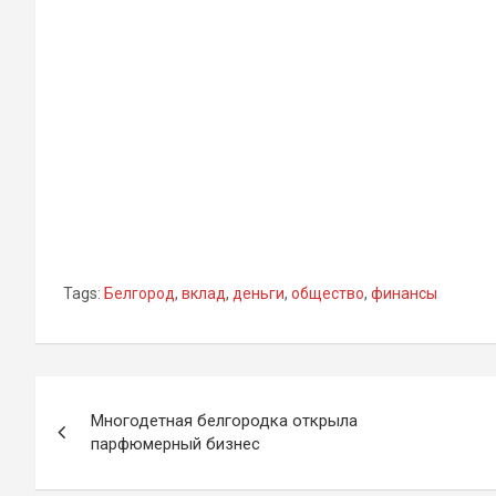
Tags:
Белгород
,
вклад
,
деньги
,
общество
,
финансы
Навигация
Многодетная белгородка открыла
по
парфюмерный бизнес
записям