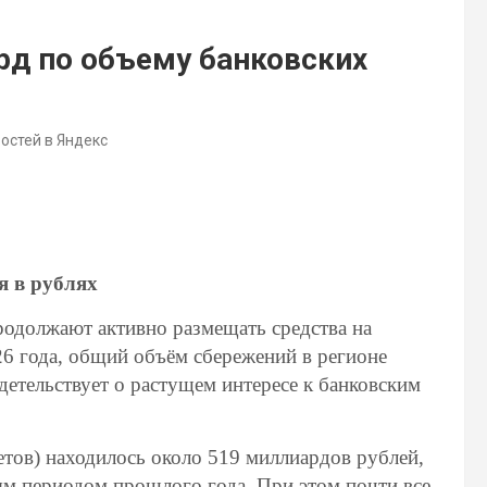
рд по объему банковских
востей в Яндекс
я в рублях
родолжают активно размещать средства на
26 года, общий объём сбережений в регионе
детельствует о растущем интересе к банковским
четов) находилось около 519 миллиардов рублей,
ым периодом прошлого года. При этом почти все