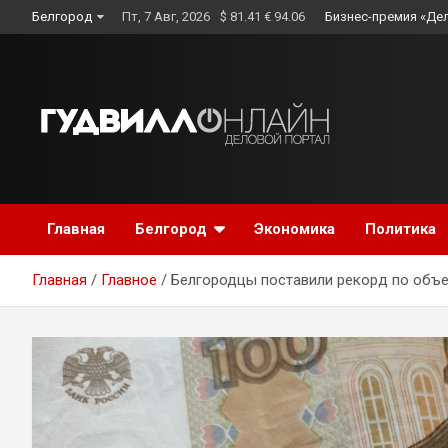
Skip
Белгород
Пт, 7 Авг, 2026
$ 81.41 € 94.06
Бизнес-премия «Де
to
content
Главная
Белгород
Экономика
Политика
Главная
Главное
Белгородцы поставили рекорд по объе