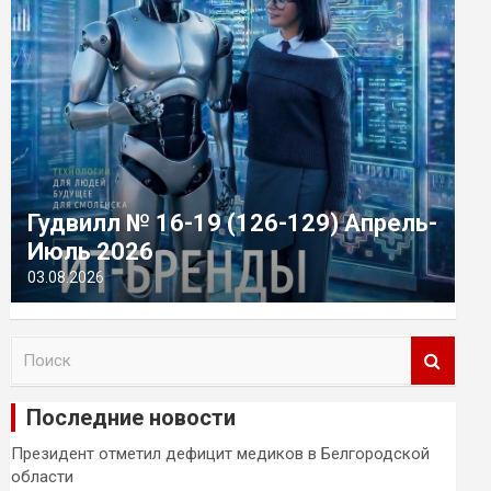
Гудвилл № 16-19 (126-129) Апрель-
Июль 2026
03.08.2026
П
о
и
Последние новости
с
к
Президент отметил дефицит медиков в Белгородской
области