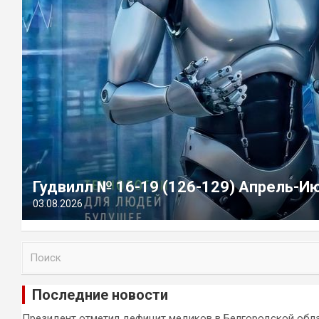
Гудвилл № 16-19 (126-129) Апрель-И
03.08.2026
П
о
и
Последние новости
с
к
Президент отметил дефицит медиков в Белгородской обл