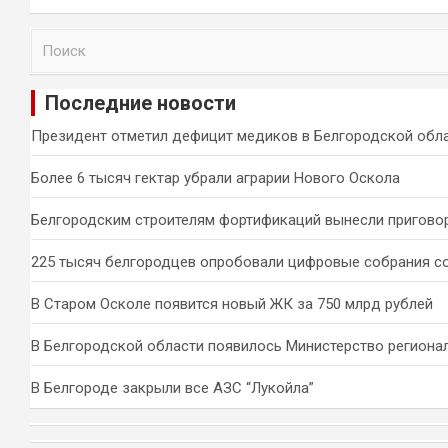
П
о
и
Последние новости
с
к
Президент отметил дефицит медиков в Белгородской обл
Более 6 тысяч гектар убрали аграрии Нового Оскола
Белгородским строителям фортификаций вынесли пригово
225 тысяч белгородцев опробовали цифровые собрания с
В Старом Осколе появится новый ЖК за 750 млрд рублей
В Белгородской области появилось Министерство региона
В Белгороде закрыли все АЗС “Лукойла”