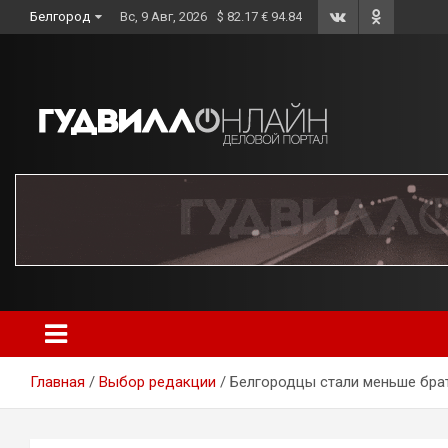
Skip
Белгород
Вс, 9 Авг, 2026
$ 82.17 € 94.84
to
content
Главная
Выбор редакции
Белгородцы стали меньше бра