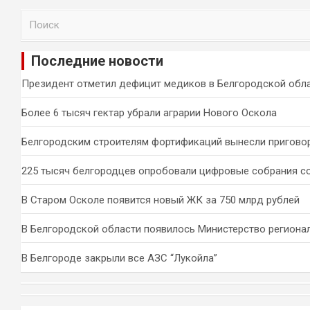
П
о
и
Последние новости
с
к
Президент отметил дефицит медиков в Белгородской обл
Более 6 тысяч гектар убрали аграрии Нового Оскола
Белгородским строителям фортификаций вынесли пригово
225 тысяч белгородцев опробовали цифровые собрания с
В Старом Осколе появится новый ЖК за 750 млрд рублей
В Белгородской области появилось Министерство региона
В Белгороде закрыли все АЗС “Лукойла”