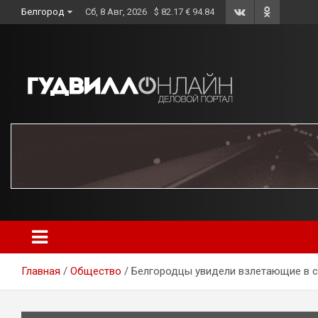
Skip
Белгород
Сб, 8 Авг, 2026
$ 82.17 € 94.84
to
content
Главная
Общество
Белгородцы увидели взлетающие в с