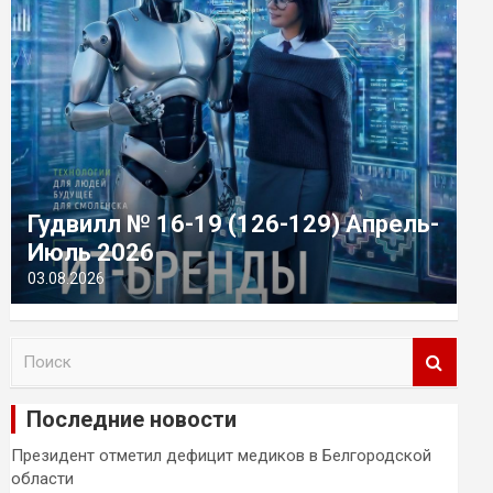
Гудвилл № 16-19 (126-129) Апрель-
Июль 2026
03.08.2026
П
о
и
Последние новости
с
к
Президент отметил дефицит медиков в Белгородской
области