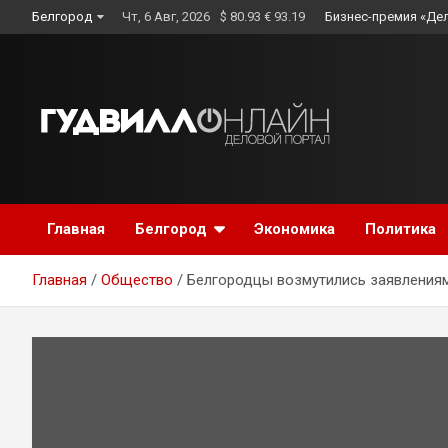
Skip
Белгород
Чт, 6 Авг, 2026
$ 80.93 € 93.19
Бизнес-премия «Де
to
content
Главная
Белгород
Экономика
Политика
Главная
Общество
Белгородцы возмутились заявлениям