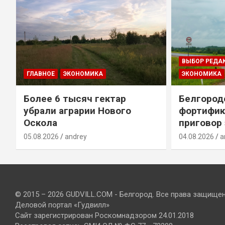
ВЫБОР РЕДА
ГЛАВНОЕ
ЭКОНОМИКА
ЭКОНОМИКА
Более 6 тысяч гектар
Белгород
убрали аграрии Нового
фортифик
Оскола
приговор
05.08.2026
andrey
04.08.2026
a
© 2015 – 2026 GUDVILL.COM - Белгород. Все права защище
Деловой портал «Гудвилл»
Сайт зарегистрирован Роскомнадзором 24.01.2018