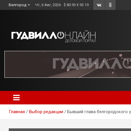
Skip
Белгород
Чт, 6 Авг, 2026
$ 80.93 € 93.19
to
content
Главная
Выбор редакции
Бывший глава белгородского у