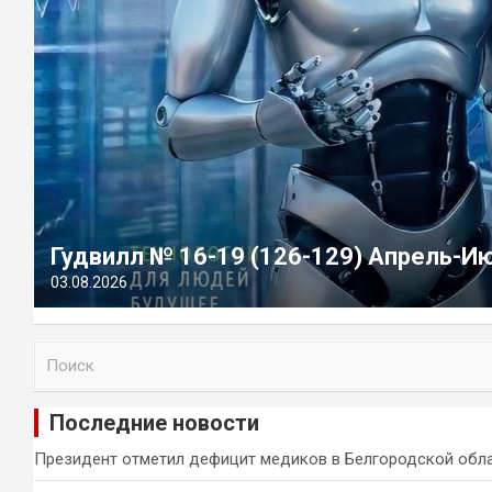
Гудвилл № 16-19 (126-129) Апрель-И
03.08.2026
П
о
и
Последние новости
с
к
Президент отметил дефицит медиков в Белгородской обл