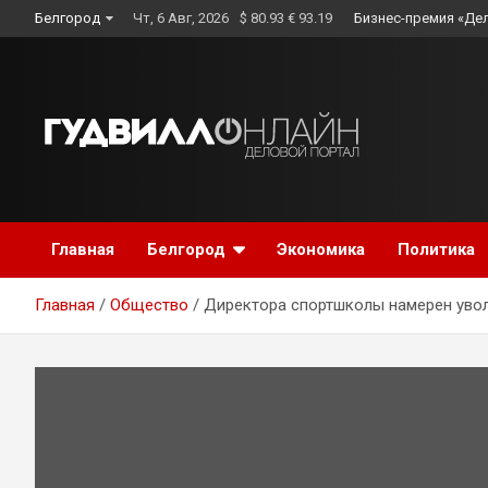
Skip
Белгород
Чт, 6 Авг, 2026
$ 80.93 € 93.19
Бизнес-премия «Де
to
content
Главная
Белгород
Экономика
Политика
Главная
Общество
Директора спортшколы намерен увол