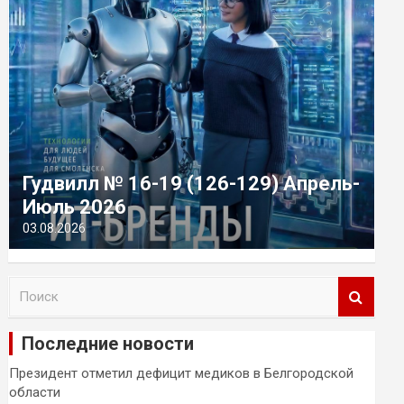
Гудвилл № 16-19 (126-129) Апрель-
Июль 2026
03.08.2026
П
о
и
Последние новости
с
к
Президент отметил дефицит медиков в Белгородской
области