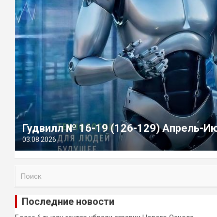
Гудвилл № 16-19 (126-129) Апрель-И
03.08.2026
П
о
и
Последние новости
с
к