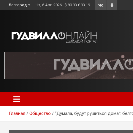
Skip
Белгород
Чт, 6 Авг, 2026
$ 80.93 € 93.19
to
content
Главная
Общество
“Думала, будут рушиться дома”: бел