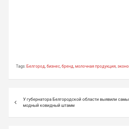
Tags:
Белгород
,
бизнес
,
бренд
,
молочная продукция
,
эконо
Навигация
У губернатора Белгородской области выявили самы
по
модный ковидный штамм
записям