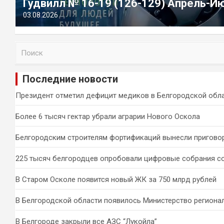
Гудвилл № 16-19 (126-129) Апрель-И
03.08.2026
П
о
и
Последние новости
с
к
Президент отметил дефицит медиков в Белгородской обл
Более 6 тысяч гектар убрали аграрии Нового Оскола
Белгородским строителям фортификаций вынесли пригово
225 тысяч белгородцев опробовали цифровые собрания с
В Старом Осколе появится новый ЖК за 750 млрд рублей
В Белгородской области появилось Министерство региона
В Белгороде закрыли все АЗС “Лукойла”