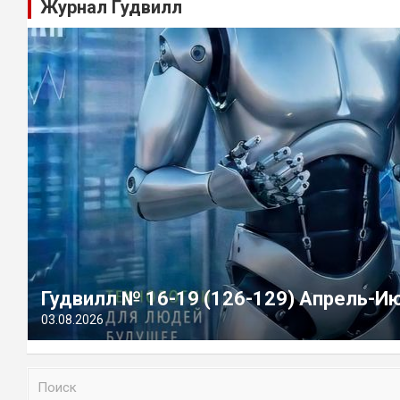
Журнал Гудвилл
Гудвилл № 16-19 (126-129) Апрель-И
03.08.2026
П
о