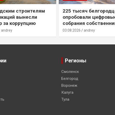
дским строителям
225 тысяч белгородц
икаций вынесли
опробовали цифровы
р за коррупцию
собрания собственни
andrey
03.08.2026
andrey
рии
Регионы
Смоленск
Белгород
Воронеж
Калуга
ть
Тула