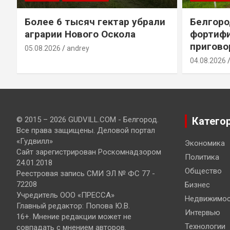
т
Более 6 тысяч гектар убрали
Белгоро
аграрии Нового Оскола
фортиф
пригово
05.08.2026
andrey
04.08.2026
© 2015 – 2026 GUDVILL.COM - Белгород.
Катего
Все права защищены. Деловой портал
«Гудвилл»
Экономика
Сайт зарегистрирован Роскомнадзором
Политика
24.01.2018
Общество
Реестровая запись СМИ ЭЛ № ФС 77 -
72208
Бизнес
Учредитель ООО «ПРЕССА»
Недвижимос
Главный редактор: Попова Ю.В.
Интервью
16+. Мнение редакции может не
Технологии
совпадать с мнением авторов.