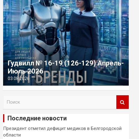
Гудвилл № 16-19 (126-129) Апрель-
Июль 2026
03.08.2026
П
о
и
Последние новости
с
к
Президент отметил дефицит медиков в Белгородской
области