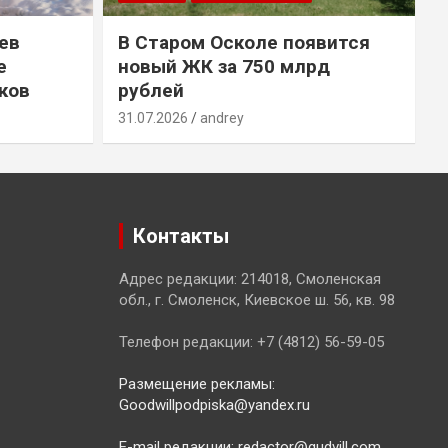
ев
В Старом Осколе появится
е
новый ЖК за 750 млрд
ков
рублей
31.07.2026
andrey
3
Контакты
Адрес редакции: 214018, Смоленская
обл., г. Смоленск, Киевское ш. 56, кв. 98
Телефон редакции: +7 (4812) 56-59-05
Размещение рекламы:
Goodwillpodpiska@yandex.ru
E-mail редакции: redactor@gudvill.com