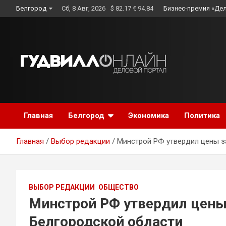
Skip
Белгород
Сб, 8 Авг, 2026
$ 82.17 € 94.84
Бизнес-премия «Де
to
content
Главная
Белгород
Экономика
Политика
Главная
Выбор редакции
Минстрой РФ утвердил цены з
ВЫБОР РЕДАКЦИИ
ОБЩЕСТВО
Минстрой РФ утвердил цены
Белгородской области