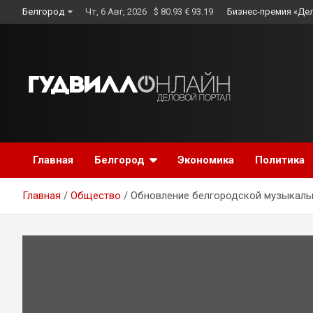
Skip
Белгород
Чт, 6 Авг, 2026
$ 80.93 € 93.19
Бизнес-премия «Де
to
content
Главная
Белгород
Экономика
Политика
Главная
Общество
Обновление белгородской музыкаль