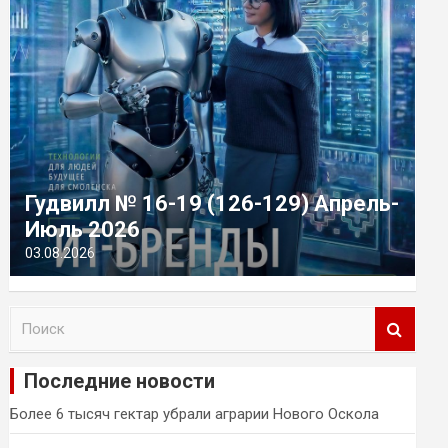
Гудвилл № 16-19 (126-129) Апрель-
Июль 2026
03.08.2026
П
о
и
Последние новости
с
к
Более 6 тысяч гектар убрали аграрии Нового Оскола