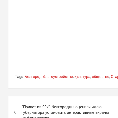
Tags:
Белгород
,
благоустройство
,
культура
,
общество
,
Ста
Навигация
“Привет из 90х”: белгородцы оценили идею
по
губернатора установить интерактивные экраны
на фоне театра