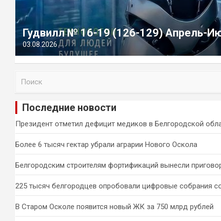
Гудвилл № 16-19 (126-129) Апрель-И
03.08.2026
П
о
и
Последние новости
с
к
Президент отметил дефицит медиков в Белгородской обл
Более 6 тысяч гектар убрали аграрии Нового Оскола
Белгородским строителям фортификаций вынесли пригово
225 тысяч белгородцев опробовали цифровые собрания с
В Старом Осколе появится новый ЖК за 750 млрд рублей