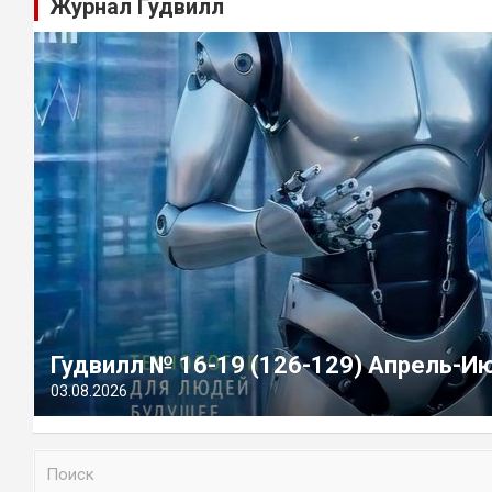
Журнал Гудвилл
Гудвилл № 16-19 (126-129) Апрель-И
03.08.2026
П
о