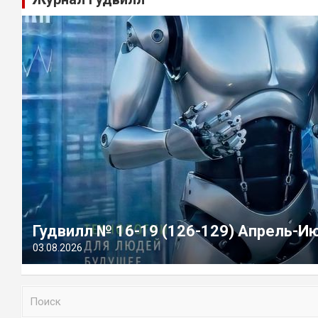
Гудвилл № 16-19 (126-129) Апрель-И
03.08.2026
П
о