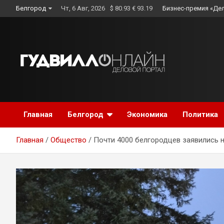
Skip
Белгород
Чт, 6 Авг, 2026
$ 80.93 € 93.19
Бизнес-премия «Де
to
content
Главная
Белгород
Экономика
Политика
Главная
Общество
Почти 4000 белгородцев заявились 