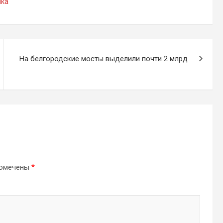
ика
На белгородские мосты выделили почти 2 млрд
помечены
*