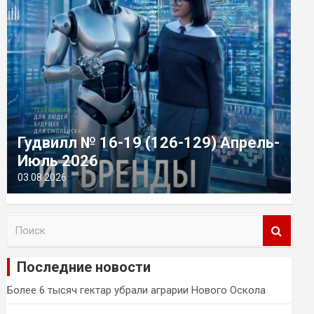
Гудвилл № 16-19 (126-129) Апрель-
Июль 2026
03.08.2026
П
о
и
Последние новости
с
к
Более 6 тысяч гектар убрали аграрии Нового Оскола