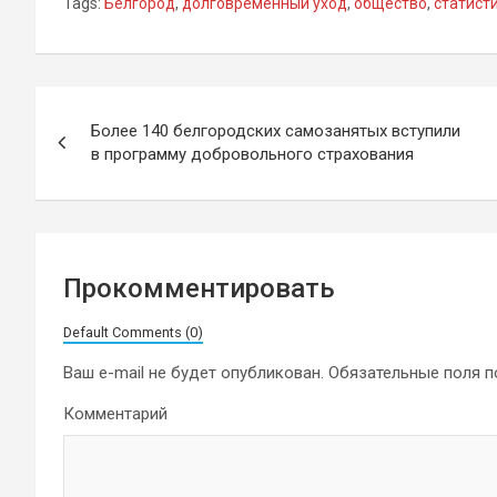
Tags:
Белгород
,
долговременный уход
,
общество
,
статист
Навигация
Более 140 белгородских самозанятых вступили
по
в программу добровольного страхования
записям
Прокомментировать
Default Comments (0)
Ваш e-mail не будет опубликован.
Обязательные поля 
Комментарий