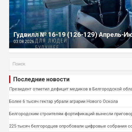
Гудвилл № 16-19 (126-129) Апрель-И
03.08.2026
П
о
и
Последние новости
с
к
Президент отметил дефицит медиков в Белгородской обл
Более 6 тысяч гектар убрали аграрии Нового Оскола
Белгородским строителям фортификаций вынесли пригово
225 тысяч белгородцев опробовали цифровые собрания с