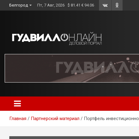
Skip
Белгород
Пт, 7 Авг, 2026
$ 81.41 € 94.06
to
content
Главная
Партнерский материал
Портфель инвестиционно-