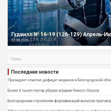
Гудвилл № 16-19 (126-129) Апрель-И
03.08.2026
П
о
и
Последние новости
с
к
Президент отметил дефицит медиков в Белгородской обл
Более 6 тысяч гектар убрали аграрии Нового Оскола
Белгородским строителям фортификаций вынесли пригово