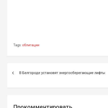
Tags:
облигации
Навигация
В Белгороде установят энергосберегающие лифты
по
записям
Прокомментировать