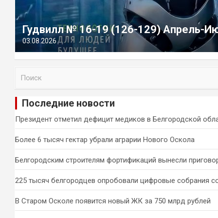
Гудвилл № 16-19 (126-129) Апрель-И
03.08.2026
П
о
и
Последние новости
с
к
Президент отметил дефицит медиков в Белгородской обл
Более 6 тысяч гектар убрали аграрии Нового Оскола
Белгородским строителям фортификаций вынесли пригово
225 тысяч белгородцев опробовали цифровые собрания с
В Старом Осколе появится новый ЖК за 750 млрд рублей