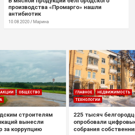
В мясной продукции белгородского
производства «Промарго» нашли
антибиотик
10.08.2020
Марина
ДАКЦИИ
ОБЩЕСТВО
ГЛАВНОЕ
НЕДВИЖИМОСТЬ
А
ТЕХНОЛОГИИ
дским строителям
225 тысяч белгородц
икаций вынесли
опробовали цифровы
р за коррупцию
собрания собственни