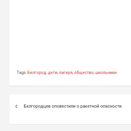
Tags:
Белгород
,
дети
,
лагеря
,
общество
,
школьники
Навигация
Белгородцев оповестили о ракетной опасности
по
записям