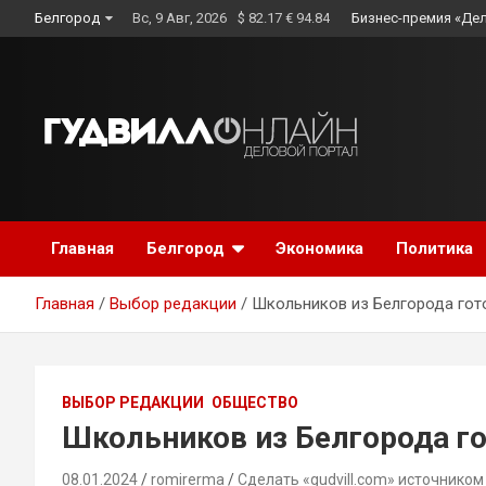
Skip
Белгород
Вс, 9 Авг, 2026
$ 82.17 € 94.84
Бизнес-премия «Де
to
content
Главная
Белгород
Экономика
Политика
Главная
Выбор редакции
Школьников из Белгорода гото
ВЫБОР РЕДАКЦИИ
ОБЩЕСТВО
Школьников из Белгорода го
08.01.2024
romirerma
Сделать «gudvill.com» источником