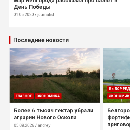
Мэр Белгорода рассказал про салют в
День Победы
01.05.2020
journalist
Последние новости
ВЫБОР РЕ
ГЛАВНОЕ
ЭКОНОМИКА
ЭКОНОМИК
т
Более 6 тысяч гектар убрали
Белгоро
аграрии Нового Оскола
фортиф
пригово
05.08.2026
andrey