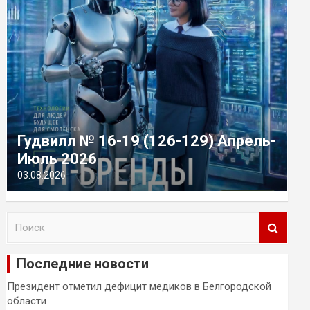
Гудвилл № 16-19 (126-129) Апрель-
Июль 2026
03.08.2026
П
о
и
Последние новости
с
к
Президент отметил дефицит медиков в Белгородской
области