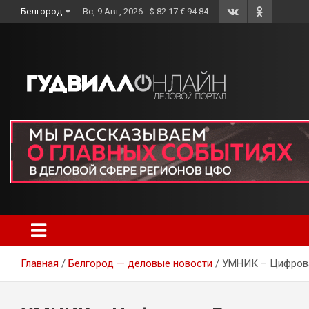
Skip
Белгород
Вс, 9 Авг, 2026
$ 82.17 € 94.84
to
content
Главная
Белгород — деловые новости
УМНИК – Цифров