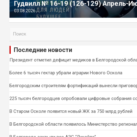
Гудвилл № 16-19 (126-129) Апрель-И
03.08.2026
П
о
и
Последние новости
с
к
Президент отметил дефицит медиков в Белгородской обл
Более 6 тысяч гектар убрали аграрии Нового Оскола
Белгородским строителям фортификаций вынесли пригово
225 тысяч белгородцев опробовали цифровые собрания с
В Старом Осколе появится новый ЖК за 750 млрд рублей
В Белгородской области появилось Министерство региона
В Белгороде закрыли все АЗС “Лукойла”