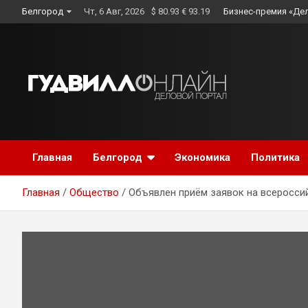
Skip
Белгород
Чт, 6 Авг, 2026
$ 80.93 € 93.19
Бизнес-премия «Де
to
content
Главная
Белгород
Экономика
Политика
Главная
Общество
Объявлен приём заявок на всеросси