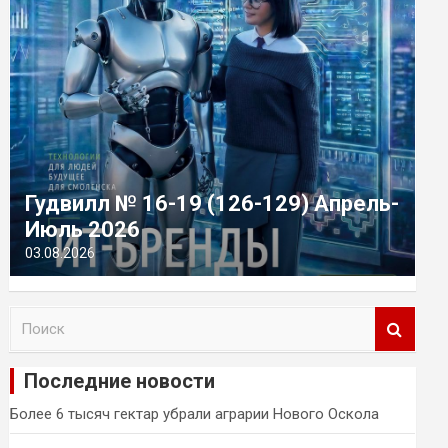
Гудвилл № 16-19 (126-129) Апрель-
Июль 2026
03.08.2026
П
о
и
Последние новости
с
к
Более 6 тысяч гектар убрали аграрии Нового Оскола