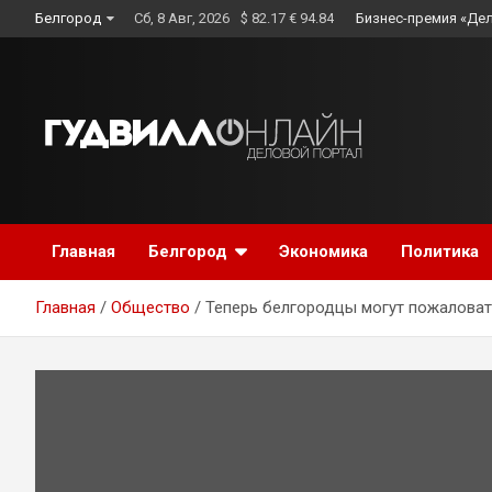
Skip
Белгород
Сб, 8 Авг, 2026
$ 82.17 € 94.84
Бизнес-премия «Де
to
content
Главная
Белгород
Экономика
Политика
Главная
Общество
Теперь белгородцы могут пожаловат