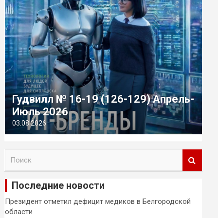
Гудвилл № 16-19 (126-129) Апрель-
Июль 2026
03.08.2026
П
о
и
Последние новости
с
к
Президент отметил дефицит медиков в Белгородской
области