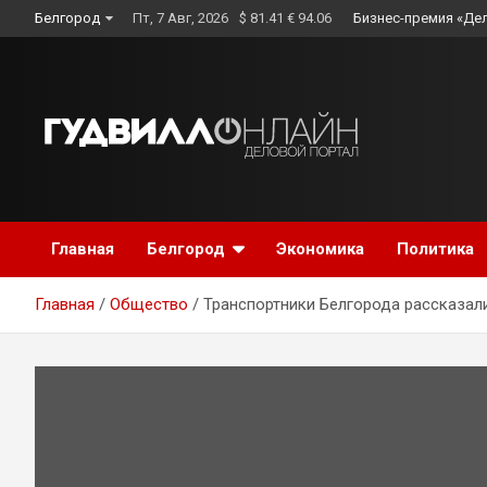
Skip
Белгород
Пт, 7 Авг, 2026
$ 81.41 € 94.06
Бизнес-премия «Де
to
content
Главная
Белгород
Экономика
Политика
Главная
Общество
Транспортники Белгорода рассказал