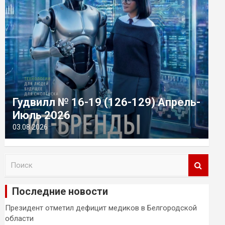
Гудвилл № 16-19 (126-129) Апрель-
Июль 2026
03.08.2026
П
о
и
Последние новости
с
к
Президент отметил дефицит медиков в Белгородской
области