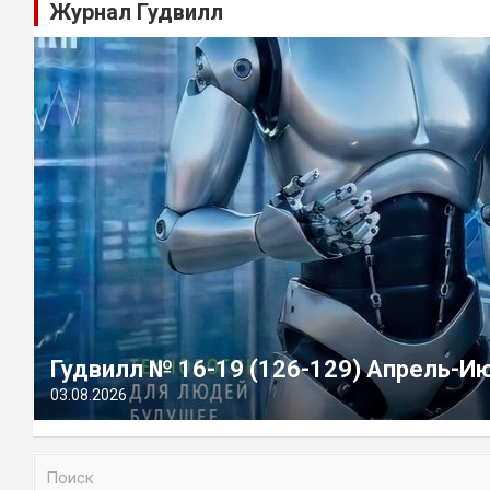
Журнал Гудвилл
Гудвилл № 16-19 (126-129) Апрель-И
03.08.2026
П
о