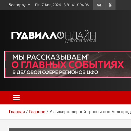
Skip
Белгород
Пт, 7 Авг, 2026
$ 81.41 € 94.06
to
content
Главная
Главное
У лыжероллерной трассы под Белгоро