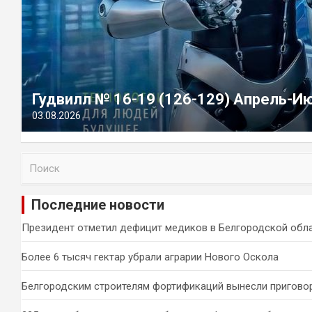
Гудвилл № 16-19 (126-129) Апрель-И
03.08.2026
П
о
и
Последние новости
с
к
Президент отметил дефицит медиков в Белгородской обл
Более 6 тысяч гектар убрали аграрии Нового Оскола
Белгородским строителям фортификаций вынесли пригово