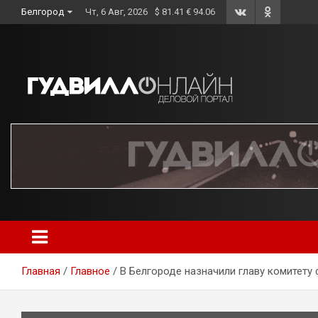
Skip
Белгород
Чт, 6 Авг, 2026
$ 81.41 € 94.06
to
content
Главная
Главное
В Белгороде назначили главу комитет