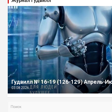
Журнал Гудвилл
Гудвилл № 16-19 (126-129) Апрель-И
03.08.2026
П
о