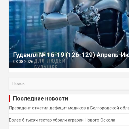
Гудвилл № 16-19 (126-129) Апрель-И
03.08.2026
П
о
и
Последние новости
с
к
Президент отметил дефицит медиков в Белгородской обл
Более 6 тысяч гектар убрали аграрии Нового Оскола