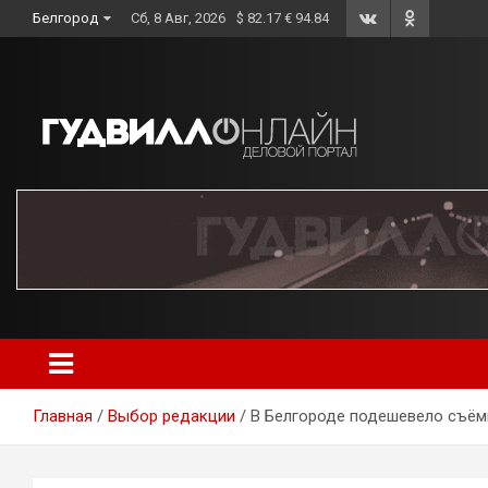
Skip
Белгород
Сб, 8 Авг, 2026
$ 82.17 € 94.84
to
content
Главная
Выбор редакции
В Белгороде подешевело съём