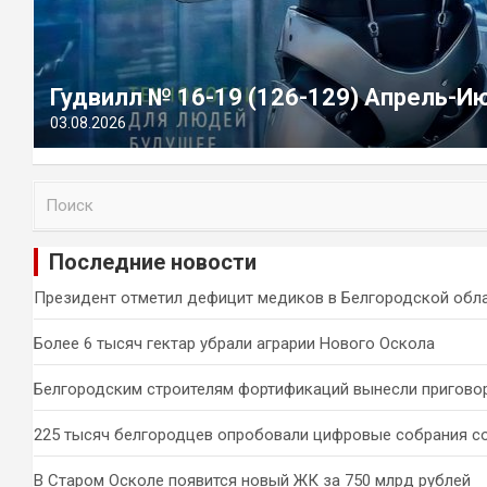
Гудвилл № 16-19 (126-129) Апрель-И
03.08.2026
П
о
и
Последние новости
с
к
Президент отметил дефицит медиков в Белгородской обл
Более 6 тысяч гектар убрали аграрии Нового Оскола
Белгородским строителям фортификаций вынесли пригово
225 тысяч белгородцев опробовали цифровые собрания с
В Старом Осколе появится новый ЖК за 750 млрд рублей