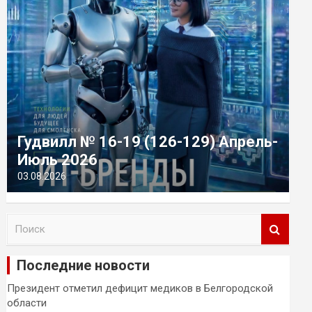
Гудвилл № 16-19 (126-129) Апрель-
Июль 2026
03.08.2026
П
о
и
Последние новости
с
к
Президент отметил дефицит медиков в Белгородской
области