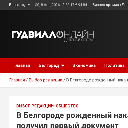
Skip
Белгород
Сб, 8 Авг, 2026
$ 82.17 € 94.84
Бизнес-премия «Де
to
content
Главная
Белгород
Экономика
Политика
Главная
Выбор редакции
В Белгороде рожденный накан
ВЫБОР РЕДАКЦИИ
ОБЩЕСТВО
В Белгороде рожденный нак
получил первый документ