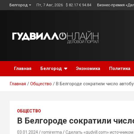
Skip
Белгород
Пт, 7 Авг, 2026
$ 82.17 € 94.84
Бизнес-премия «Де
to
content
Главная
Белгород
Экономика
Политика
Главная
Общество
В Белгороде сократили число автоб
ОБЩЕСТВО
В Белгороде сократили числ
03.01.2024
romirerma
Сделать «gudvill.com» источником