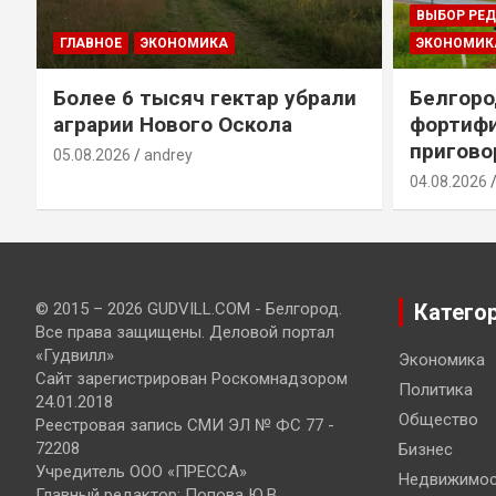
ВЫБОР РЕ
ГЛАВНОЕ
ЭКОНОМИКА
ЭКОНОМИК
т
Более 6 тысяч гектар убрали
Белгоро
аграрии Нового Оскола
фортиф
пригово
05.08.2026
andrey
04.08.2026
© 2015 – 2026 GUDVILL.COM - Белгород.
Катего
Все права защищены. Деловой портал
«Гудвилл»
Экономика
Сайт зарегистрирован Роскомнадзором
Политика
24.01.2018
Общество
Реестровая запись СМИ ЭЛ № ФС 77 -
72208
Бизнес
Учредитель ООО «ПРЕССА»
Недвижимос
Главный редактор: Попова Ю.В.