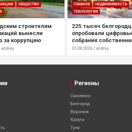
ДАКЦИИ
ОБЩЕСТВО
ГЛАВНОЕ
НЕДВИЖИМОСТЬ
А
ТЕХНОЛОГИИ
дским строителям
225 тысяч белгородц
икаций вынесли
опробовали цифровы
р за коррупцию
собрания собственни
andrey
03.08.2026
andrey
рии
Регионы
Смоленск
Белгород
Воронеж
Калуга
ть
Тула