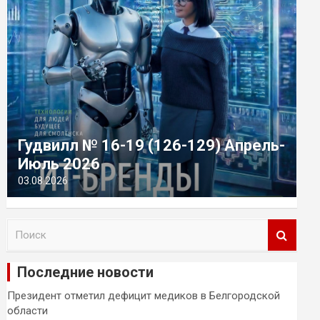
Гудвилл № 16-19 (126-129) Апрель-
Июль 2026
03.08.2026
П
о
и
Последние новости
с
к
Президент отметил дефицит медиков в Белгородской
области