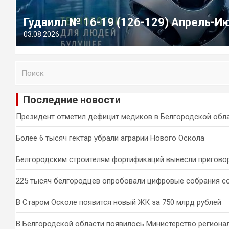
Гудвилл № 16-19 (126-129) Апрель-И
03.08.2026
П
о
и
Последние новости
с
к
Президент отметил дефицит медиков в Белгородской обл
Более 6 тысяч гектар убрали аграрии Нового Оскола
Белгородским строителям фортификаций вынесли пригово
225 тысяч белгородцев опробовали цифровые собрания с
В Старом Осколе появится новый ЖК за 750 млрд рублей
В Белгородской области появилось Министерство региона