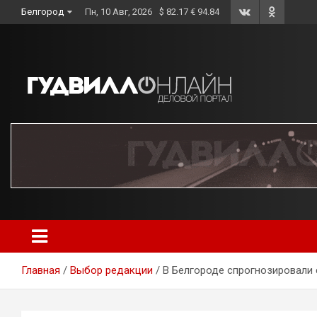
Skip
Белгород
Пн, 10 Авг, 2026
$ 82.17 € 94.84
to
content
Главная
Выбор редакции
В Белгороде спрогнозировали