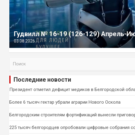
Гудвилл № 16-19 (126-129) Апрель-И
03.08.2026
П
о
и
Последние новости
с
к
Президент отметил дефицит медиков в Белгородской обл
Более 6 тысяч гектар убрали аграрии Нового Оскола
Белгородским строителям фортификаций вынесли пригово
225 тысяч белгородцев опробовали цифровые собрания с