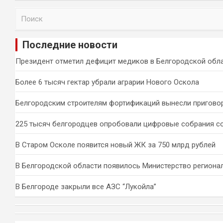
П
о
и
Последние новости
с
к
Президент отметил дефицит медиков в Белгородской обл
Более 6 тысяч гектар убрали аграрии Нового Оскола
Белгородским строителям фортификаций вынесли пригово
225 тысяч белгородцев опробовали цифровые собрания с
В Старом Осколе появится новый ЖК за 750 млрд рублей
В Белгородской области появилось Министерство региона
В Белгороде закрыли все АЗС “Лукойла”