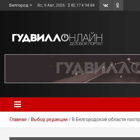
Skip
Белгород
Вс, 9 Авг, 2026
$ 82.17 € 94.84
to
content
Главная
Выбор редакции
В Белгородской области пост