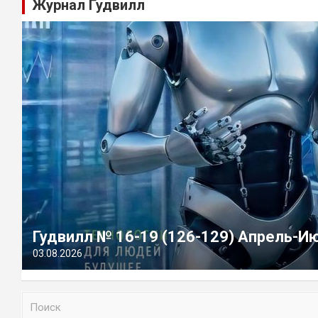
Журнал Гудвилл
Гудвилл № 16-19 (126-129) Апрель-И
03.08.2026
П
о