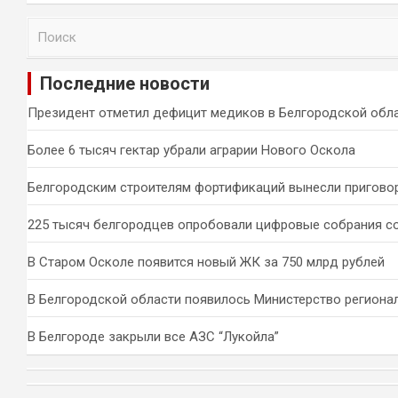
П
о
и
Последние новости
с
к
Президент отметил дефицит медиков в Белгородской обл
Более 6 тысяч гектар убрали аграрии Нового Оскола
Белгородским строителям фортификаций вынесли пригово
225 тысяч белгородцев опробовали цифровые собрания с
В Старом Осколе появится новый ЖК за 750 млрд рублей
В Белгородской области появилось Министерство региона
В Белгороде закрыли все АЗС “Лукойла”