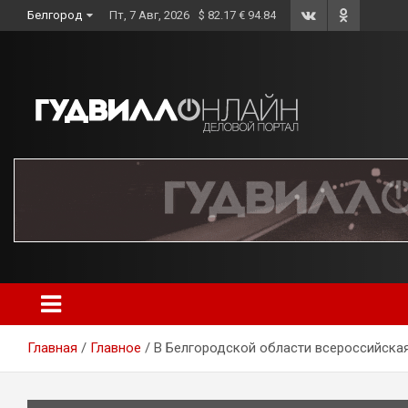
Skip
Белгород
Пт, 7 Авг, 2026
$ 82.17 € 94.84
to
content
Главная
Главное
В Белгородской области всероссийска