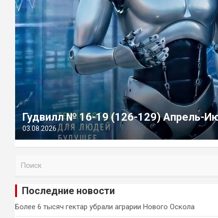
Гудвилл № 16-19 (126-129) Апрель-И
03.08.2026
П
о
и
Последние новости
с
к
Более 6 тысяч гектар убрали аграрии Нового Оскола