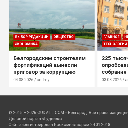
ВЫБОР РЕДАКЦИИ
ОБЩЕСТВО
ГЛАВНОЕ
Н
ЭКОНОМИКА
ТЕХНОЛОГИИ
Белгородским строителям
225 тыся
фортификаций вынесли
опробова
приговор за коррупцию
собрания
04.08.2026
andrey
03.08.2026
a
© 2015 – 2026 GUDVILL.COM - Белгород. Все права защище
Деловой портал «Гудвилл»
Сайт зарегистрирован Роскомнадзором 24.01.2018