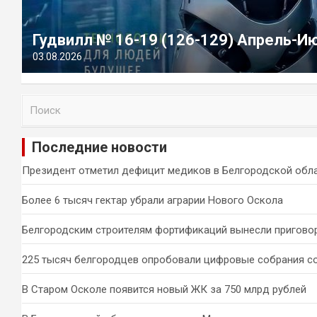
Гудвилл № 16-19 (126-129) Апрель-И
03.08.2026
П
о
и
Последние новости
с
к
Президент отметил дефицит медиков в Белгородской обл
Более 6 тысяч гектар убрали аграрии Нового Оскола
Белгородским строителям фортификаций вынесли пригово
225 тысяч белгородцев опробовали цифровые собрания с
В Старом Осколе появится новый ЖК за 750 млрд рублей