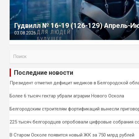
Гудвилл № 16-19 (126-129) Апрель-И
03.08.2026
П
о
и
Последние новости
с
к
Президент отметил дефицит медиков в Белгородской обл
Более 6 тысяч гектар убрали аграрии Нового Оскола
Белгородским строителям фортификаций вынесли пригово
225 тысяч белгородцев опробовали цифровые собрания с
В Старом Осколе появится новый ЖК за 750 млрд рублей